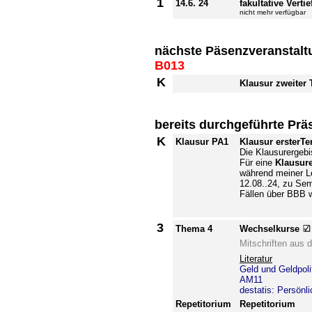
1
14.6. 24
fakultative Vert
nicht mehr verfügbar
nächste Päsenzveranstal
B013
K
Klausur zweiter 
bereits durchgeführte Prä
K
Klausur PA1
Klausur ersterT
Die Klausurergebis
Für eine
Klausure
während meiner L
12.08..24, zu Se
Fällen über BBB 
3
Thema 4
Wechselkurse
Mitschriften aus 
Literatur
Geld und Geldpol
AM11
destatis: Persönli
Repetitorium
Repetitorium