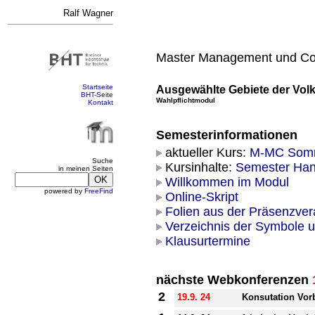
Ralf Wagner
Master Management und Con
Startseite
Ausgewählte Gebiete der Volk
BHT-Seite
Wahlpflichtmodul
Kontakt
Semesterinformationen
aktueller Kurs:
M-MC Somm
Suche
Kursinhalte:
Semester Han
in meinen Seiten
Willkommen im Modul
powered by
FreeFind
Online-Skript
Folien aus der Präsenzver
Verzeichnis der Symbole 
Klausurtermine
nächste Webkonferenzen
2
19.9. 24
Konsutation Vor